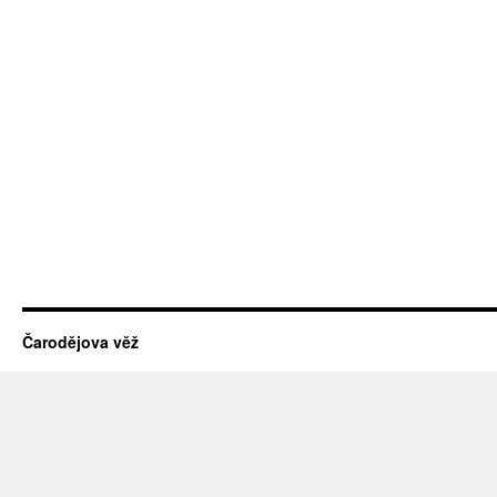
Čarodějova věž