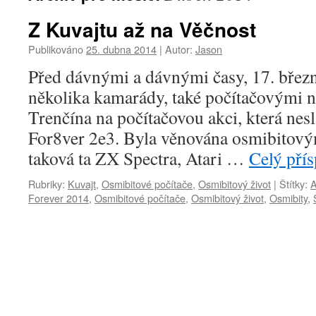
Z Kuvajtu až na Věčnost
Publikováno
25. dubna 2014
|
Autor:
Jason
Před dávnými a dávnými časy, 17. březn
několika kamarády, také počítačovými n
Trenčína na počítačovou akci, která nes
For8ver 2e3. Byla věnována osmibitový
taková ta ZX Spectra, Atari …
Celý pří
Rubriky:
Kuvajt
,
Osmibitové počítače
,
Osmibitový život
|
Štítky:
A
Forever 2014
,
Osmibitové počítače
,
Osmibitový život
,
Osmibity
,