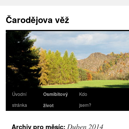
Přejít
k
Čarodějova věž
obsahu
webu
Úvodní
Osmibitový
Kdo
stránka
jsem?
život
Duben 2014
Archiv pro měsíc: