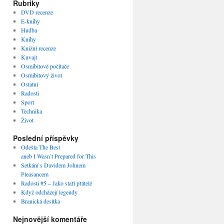
Rubriky
DVD recenze
E-knihy
Hudba
Knihy
Knižní recenze
Kuvajt
Osmibitové počítače
Osmibitový život
Ostatní
Radosti
Sport
Technika
Život
Poslední příspěvky
Odešla The Best
aneb I Wasn’t Prepared for This
Setkání s Davidem Johnem
Pleasancem
Radosti #5 – Jako staří přátelé
Když odcházejí legendy
Branická desítka
Nejnovější komentáře