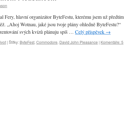
ason
lal Fery, hlavní organizátor ByteFestu, kterému jsem už předtím
outěž. „Ahoj Wotnau, jaké jsou tvoje plány ohledně ByteFestu?“
ezentování svých kvízů plánuju spíš …
Celý příspěvek
→
ivot
|
Štítky:
ByteFest
,
Commodore
,
David John Pleasance
|
Komentáře: 5