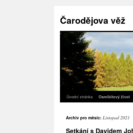
Přejít
k
Čarodějova věž
obsahu
webu
Úvodní stránka
Osmibitový život
Listopad 2021
Archiv pro měsíc:
Setkání s Davidem J