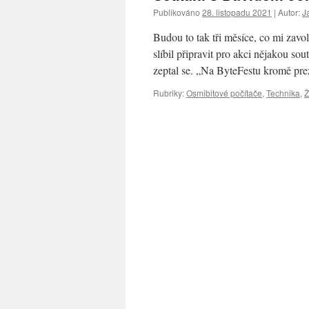
Publikováno
28. listopadu 2021
|
Autor:
J
Budou to tak tři měsíce, co mi zavo
slíbil připravit pro akci nějakou s
zeptal se. „Na ByteFestu kromě pr
Rubriky:
Osmibitové počítače
,
Technika
,
Ž