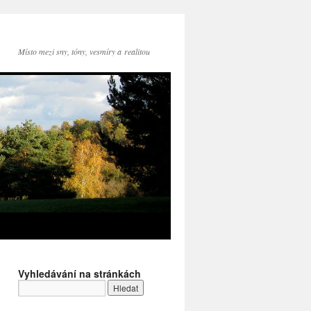
Místo mezi sny, tóny, vesmíry a realitou
Vyhledávání na stránkách