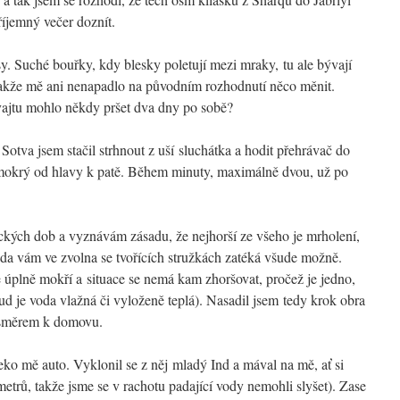
íjemný večer doznít.
sy. Suché bouřky, kdy blesky poletují mezi mraky, tu ale bývají
, takže mě ani nenapadlo na původním rozhodnutí něco měnit.
ajtu mohlo někdy pršet dva dny po sobě?
Sotva jsem stačil strhnout z uší sluchátka a hodit přehrávač do
 mokrý od hlavy k patě. Během minuty, maximálně dvou, už po
kých dob a vyznávám zásadu, že nejhorší ze všeho je mrholení,
voda vám ve zvolna se tvořících stružkách zatéká všude možně.
te úplně mokří a situace se nemá kam zhoršovat, pročež je jedno,
d je voda vlažná či vyloženě teplá). Nasadil jsem tedy krok obra
u směrem k domovu.
ko mě auto. Vyklonil se z něj mladý Ind a mával na mě, ať si
metrů, takže jsme se v rachotu padající vody nemohli slyšet). Zase