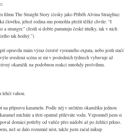
on
filmu The Straight Story (česky jako Příběh Alvina Straighta)
á člověku, jehož rodina mu pomohla přežít těžké chvíle: “I
 a stranger.” (Jestli si dobře pamatuju české titulky, tak v nich
cizího tak hodný.”)
jspíš opravdu mám výraz čerstvě vyoraného expata, nebo jestli stačí
 výše uvedená scéna se mi v posledních týdnech vybavuje až
správný okamžik na podobnou reakci mnohdy prošvihnu.
 lehčí vahou.
pt na přípravu karamelu. Podle něj v určitém okamžiku jednou
 karamel mícháte a třetí opatrně přiléváte vodu. Vzpomněl jsem si
poval domácí potřeby od vařiče přes nádobí až po žehlící prkno.
pem, než se dalo rozumně nést, takže jsem začal nákup