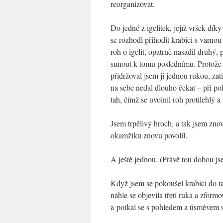
reorganizovat.
Do jedné z igelitek, jejíž vršek dík
se rozhodl přihodit krabici s varno
roh o igelit, opatrně nasadil druhý,
sunout k tomu poslednímu. Protože 
přidržoval jsem ji jednou rukou, z
na sebe nedal dlouho čekat – při pok
tah, čímž se uvolnil roh protilehlý a 
Jsem trpělivý hroch, a tak jsem zno
okamžiku znovu povolil.
A ještě jednou. (Právě tou dobou js
Když jsem se pokoušel krabici do ta
náhle se objevila třetí ruka a zform
a potkal se s pohledem a úsměvem 