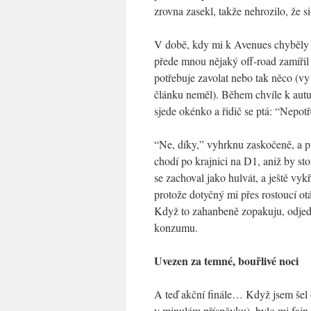
zrovna zasekl, takže nehrozilo, že 
V době, kdy mi k Avenues chyběly už
přede mnou nějaký off-road zamířil 
potřebuje zavolat nebo tak něco (vy u
článku neměl). Během chvíle k autu
sjede okénko a řidič se ptá: “Nepot
“Ne, díky,” vyhrknu zaskočeně, a pr
chodí po krajnici na D1, aniž by sto
se zachoval jako hulvát, a ještě vyk
protože dotyčný mi přes rostoucí ot
Když to zahanbeně zopakuju, odjed
konzumu.
Uvezen za temné, bouřlivé noci
A teď akční finále… Když jsem šel 
v minulém příspěvku), bylo mi fajn,