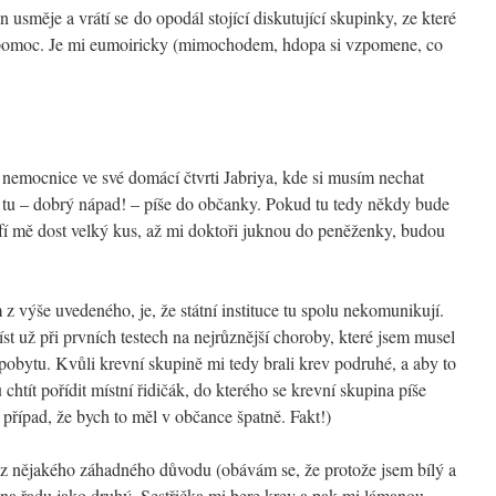
n usměje a vrátí se do opodál stojící diskutující skupinky, ze které
a pomoc. Je mi eumoiricky (mimochodem, hdopa si vzpomene, co
 nemocnice ve své domácí čtvrti Jabriya, kde si musím nechat
se tu – dobrý nápad! – píše do občanky. Pokud tu tedy někdy bude
efí mě dost velký kus, až mi doktoři juknou do peněženky, budou
 z výše uvedeného, je, že státní instituce tu spolu nekomunikují.
st už při prvních testech na nejrůznější choroby, které jsem musel
 pobytu. Kvůli krevní skupině mi tedy brali krev podruhé, a aby to
 chtít pořídit místní řidičák, do kterého se krevní skupina píše
případ, že bych to měl v občance špatně. Fakt!)
e z nějakého záhadného důvodu (obávám se, že protože jsem bílý a
a řadu jako druhý. Sestřička mi bere krev a pak mi lámanou