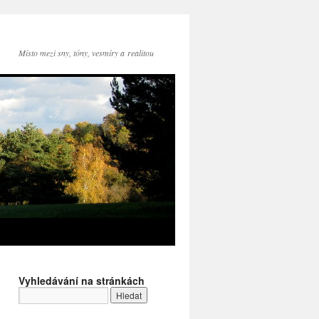
Místo mezi sny, tóny, vesmíry a realitou
Vyhledávání na stránkách