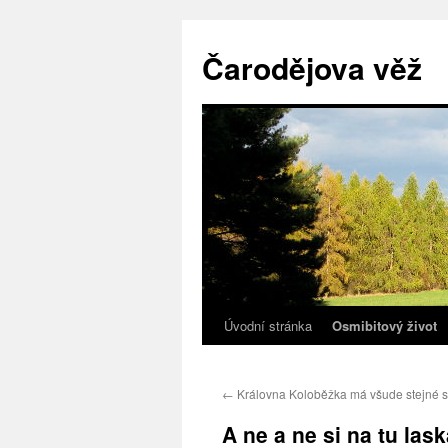
Přejít
k
Čarodějova věž
obsahu
webu
Úvodní stránka
Osmibitový život
←
Královna Koloběžka má všude stejné s
A ne a ne si na tu las