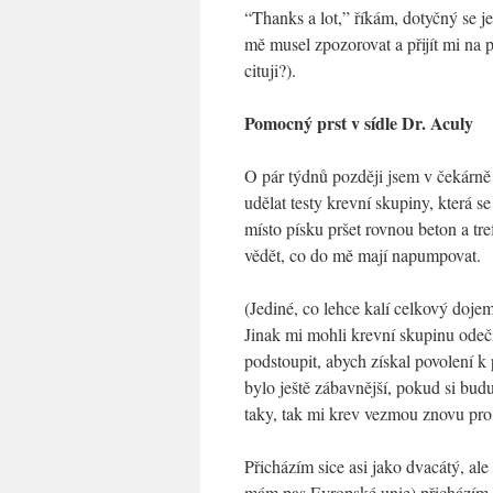
“Thanks a lot,” říkám, dotyčný se je
mě musel zpozorovat a přijít mi n
cituji?).
Pomocný prst v sídle Dr. Aculy
O pár týdnů později jsem v čekárně
udělat testy krevní skupiny, která 
místo písku pršet rovnou beton a tr
vědět, co do mě mají napumpovat.
(Jediné, co lehce kalí celkový dojem
Jinak mi mohli krevní skupinu odečí
podstoupit, abych získal povolení k
bylo ještě zábavnější, pokud si budu
taky, tak mi krev vezmou znovu pro 
Přicházím sice asi jako dvacátý, al
mám pas Evropské unie) přicházím n