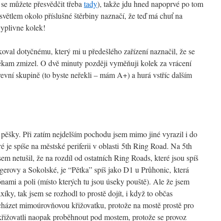
k se můžete přesvědčit třeba
tady
), takže jdu hned napoprvé po tom
větlem okolo příslušné štěrbiny naznačí, že teď má chuť na
yplivne kolek!
oval dotyčnému, který mi u předešlého zařízení naznačil, že se
ěkam zmizel. O dvě minuty později vyměňuji kolek za vrácení
vní skupině (to byste neřekli – mám A+) a hurá vstříc dalším
pěšky. Při zatím nejdelším pochodu jsem mimo jiné vyrazil i do
 je spíše na městské periferii v oblasti 5th Ring Road. Na 5th
em netušil, že na rozdíl od ostatních Ring Roads, které jsou spíš
egerovy a Sokolské, je “Pětka” spíš jako D1 u Průhonic, která
ami a poli (místo kterých tu jsou úseky pouště). Ale že jsem
íky, tak jsem se rozhodl to prostě dojít, i když to občas
cházet mimoúrovňovou křižovatku, protože na mostě prostě pro
 křižovatli naopak proběhnout pod mostem, protože se provoz