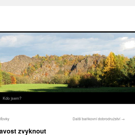
Kdo jsem?
íťovky
Další baňkovní dobrodružství
→
kavost zvyknout