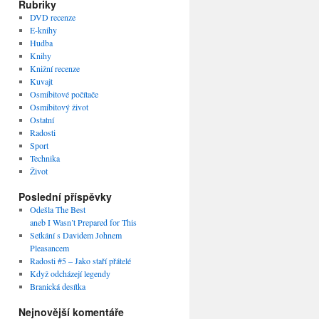
Rubriky
DVD recenze
E-knihy
Hudba
Knihy
Knižní recenze
Kuvajt
Osmibitové počítače
Osmibitový život
Ostatní
Radosti
Sport
Technika
Život
Poslední příspěvky
Odešla The Best
aneb I Wasn’t Prepared for This
Setkání s Davidem Johnem
Pleasancem
Radosti #5 – Jako staří přátelé
Když odcházejí legendy
Branická desítka
Nejnovější komentáře