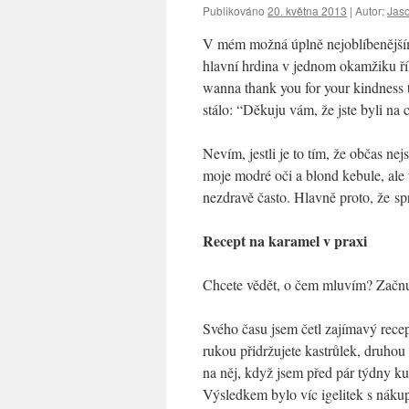
Publikováno
20. května 2013
|
Autor:
Jas
V mém možná úplně nejoblíbenějším 
hlavní hrdina v jednom okamžiku řík
wanna thank you for your kindness to
stálo: “Děkuju vám, že jste byli na 
Nevím, jestli je to tím, že občas ne
moje modré oči a blond kebule, ale
nezdravě často. Hlavně proto, že 
Recept na karamel v praxi
Chcete vědět, o čem mluvím? Začnu
Svého času jsem četl zajímavý rece
rukou přidržujete kastrůlek, druhou
na něj, když jsem před pár týdny ku
Výsledkem bylo víc igelitek s náku