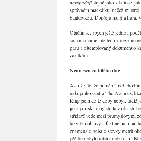
nevypadají
stejně jako v latince, ja
správném mačkátku, načež mi stroj s
bankovkou. Dopřeju mu ji a hurá, v
Otáčím se, abych ještě jednou poděk
snažím marně, ale ten už mezitím n
pasu a oštemplovaný dokument o kre
zážitkům.
Neunesen za bílého dne
Asi už víte, že poměrně rád chodím 
nákupního centra The Avenues, které
Ring jsem do té doby nebyl, tudíž js
jako pražská magistrála v oblasti L
střídavě vede mezi průmyslovými zón
taky tvrdohlavý a fakt nemám rád tax
znamenalo třeba o stovky metrů ob
pěšího nebylo místo, nebo na další