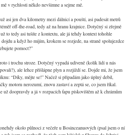
si mě v rychlosti někdo nevšimne a sejme mě.
 asi jen dva kilometry mezi dálnicí a pouští, asi padesát metrů
téměř off-the-road, tedy až na hranu krajnice. Dotyčný si zřejmě
ž to tedy asi tušíte z kontextu, ale já tehdy kontext tohohle
 dojdu a když ho míjím, krokem se rozjede, na straně spolujezdce
řebujete pomoct?”
oto i trochu stroze. Dotyčný vypadá udiveně (kolik lidí u nás
povali?), ale lehce přišlápne plyn a rozjíždí se. Dojde mi, že jsem
řiknu: “Díky, mějte se!” Načež si připadám jako úplný debil,
áčky motoru nerozumí, znovu zastaví a zeptá se, co jsem říkal.
e už doopravdy a já v rozpacích ťapu pískovištěm až k chrámům
onehdy okolo půlnoci z večeře u Bosinceanuových (psal jsem o ní
 a tak jsem se rozhodl, že těch osm kilásků z Sharqu do Jabriyi