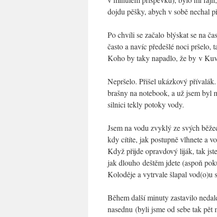
dojdu pěšky, abych v sobě nechal př
Po chvíli se začalo blýskat se na ča
často a navíc předešlé noci pršelo
Koho by taky napadlo, že by v Kuv
Nepršelo. Přišel ukázkový přívalák. 
brašny na notebook, a už jsem byl
silnici tekly potoky vody.
Jsem na vodu zvyklý ze svých běžec
kdy cítíte, jak postupně vlhnete a 
Když přijde opravdový liják, tak js
jak dlouho deštěm jdete (aspoň poku
Koloděje a vytrvale šlapal vod(o)
Během další minuty zastavilo nedale
nasednu (byli jsme od sebe tak pět 