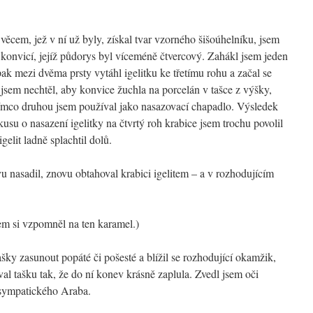
y věcem, jež v ní už byly, získal tvar vzorného šišoúhelníku, jsem
u konvicí, jejíž půdorys byl víceméně čtvercový. Zahákl jsem jeden
 pak mezi dvěma prsty vytáhl igelitku ke třetímu rohu a začal se
jsem nechtěl, aby konvice žuchla na porcelán v tašce z výšky,
atímco druhou jsem používal jako nasazovací chapadlo. Výsledek
usu o nasazení igelitky na čtvrtý roh krabice jsem trochu povolil
igelit ladně splachtil dolů.
vu nasadil, znovu obtahoval krabici igelitem – a v rozhodujícím
em si vzpomněl na ten karamel.)
šky zasunout popáté či pošesté a blížil se rozhodující okamžik,
oval tašku tak, že do ní konev krásně zaplula. Zvedl jsem oči
sympatického Araba.