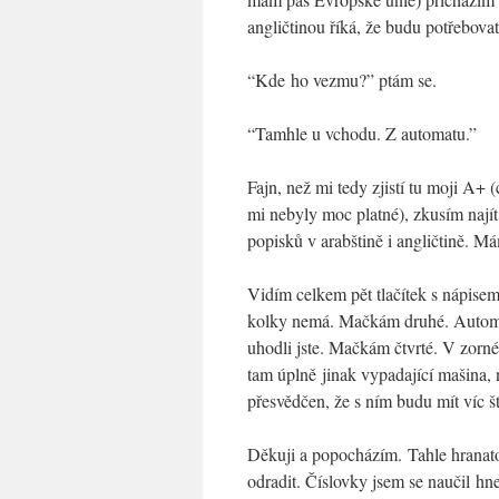
angličtinou říká, že budu potřebova
“Kde ho vezmu?” ptám se.
“Tamhle u vchodu. Z automatu.”
Fajn, než mi tedy zjistí tu moji A+ 
mi nebyly moc platné), zkusím najít
popisků v arabštině i angličtině. 
Vidím celkem pět tlačítek s nápis
kolky nemá. Mačkám druhé. Automat
uhodli jste. Mačkám čtvrté. V zorné
tam úplně jinak vypadající mašina, 
přesvědčen, že s ním budu mít víc št
Děkuji a popocházím. Tahle hranat
odradit. Číslovky jsem se naučil hne