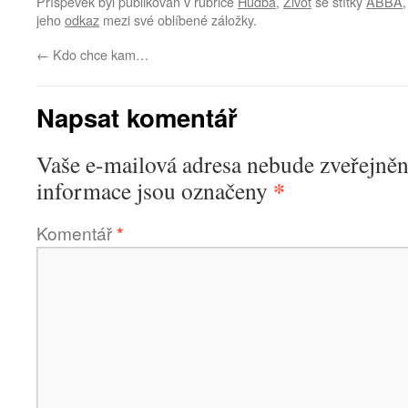
Příspěvek byl publikován v rubrice
Hudba
,
Život
se štítky
ABBA
jeho
odkaz
mezi své oblíbené záložky.
←
Kdo chce kam…
Napsat komentář
Vaše e-mailová adresa nebude zveřejněn
*
informace jsou označeny
Komentář
*