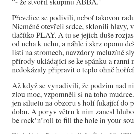
“- že stvořil skupinu ABBA.”
Převelice se podivili, neboť takovou radu
Nicméně otevřeli srdce, sklonili hlavy, v
tlačítko PLAY. A tu se jejich duše rozjas
od ucha k uchu, a náhle i skrz oponu deš
listí na stromech, navzdory meluzíně sly
přírody ukládající se ke spánku a ranní 
nedokázaly připravit o teplo ohně hoříc
Až když se vynadivili, že podzim nad ni
zlou moc, vzpomněli si na toho mudrce. 
jen siluetu na obzoru s holí ťukající do 
dobu. A poryv větru k nim zanesl hlubok
be rock’n’roll to fill the hole in your sou