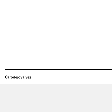
Čarodějova věž