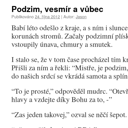
Podzim, vesmír a vůbec
Publikováno
24. října 2012
|
Autor:
Jason
Babí léto odešlo z kraje, a s ním i slunce 
korunách stromů. Začaly podzimní plíska
vstoupily únava, chmury a smutek.
I stalo se, že v tom čase procházel tím 
Přišli za ním a řekli: “Mistře, je podzim
do našich srdcí se vkrádá samota a splí
“To je prosté,” odpověděl mudrc. “Otevř
hlavy a vzdejte díky Bohu za to, -”
“Zas jeden takovej,” ozval se něčí šepot.