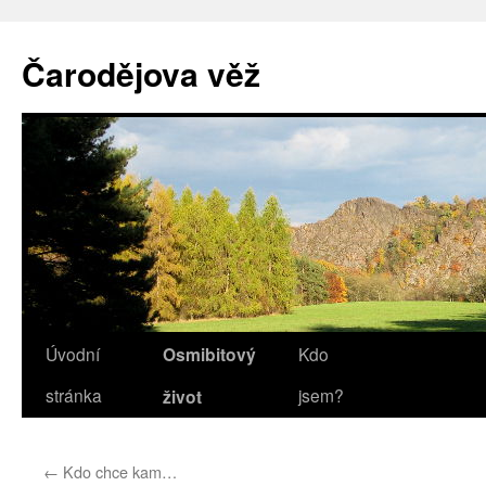
Přejít
k
Čarodějova věž
obsahu
webu
Úvodní
Osmibitový
Kdo
stránka
jsem?
život
←
Kdo chce kam…