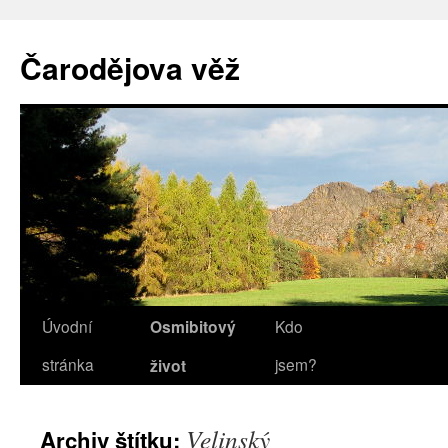
Přejít
k
Čarodějova věž
obsahu
webu
Úvodní
Osmibitový
Kdo
stránka
jsem?
život
Velinský
Archiv štítku: