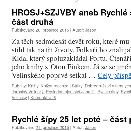
HROSJ+SZJVBY aneb Rychlé ší
část druhá
Publikováno
26. prosince 2015
|
Autor:
Jason
Za těch sedmdesát devět roků, které mu
stihl tak na tři životy. Folkaři ho znali 
Kida, který spoluzakládal Portu. Čtenáři
jeho knihy s Otou Finkem. Já se se jmé
Velinského poprvé setkal …
Celý přísp
Rubriky:
Knihy
,
Knižní recenze
|
Štítky:
Dobrodružství v temných
Jaroslav Velinský
,
Poslední tajemství Jana T.
,
Rychlé šípy
,
Rychl
Velinský
|
Komentáře: 6
Rychlé šípy 25 let poté – část 
Publikováno
21. prosince 2015
|
Autor:
Jason