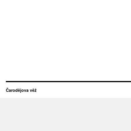
Čarodějova věž