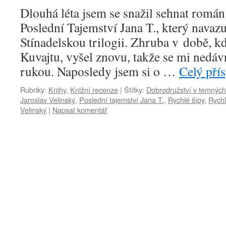
Dlouhá léta jsem se snažil sehnat román
Poslední Tajemství Jana T., který navaz
Stínadelskou trilogii. Zhruba v době, k
Kuvajtu, vyšel znovu, takže se mi nedá
rukou. Naposledy jsem si o …
Celý pří
Rubriky:
Knihy
,
Knižní recenze
|
Štítky:
Dobrodružství v temných
Jaroslav Velinský
,
Poslední tajemství Jana T.
,
Rychlé šípy
,
Rychl
Velinský
|
Napsat komentář